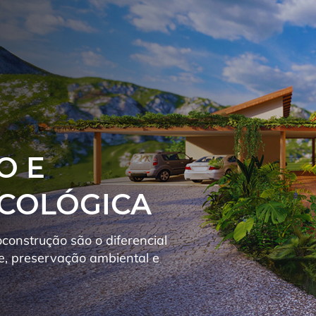
O E
ECOLÓGICA
oconstrução são o diferencial
de, preservação ambiental e